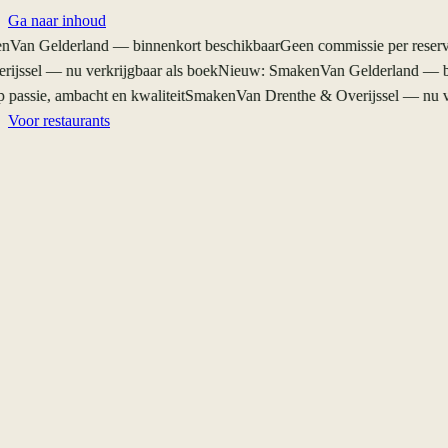
Ga naar inhoud
an Gelderland — binnenkort beschikbaar
Geen commissie per reserveri
ssel — nu verkrijgbaar als boek
Nieuw: SmakenVan Gelderland — binn
passie, ambacht en kwaliteit
SmakenVan Drenthe & Overijssel — nu verk
Voor restaurants