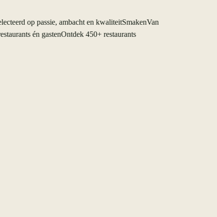
teerd op passie, ambacht en kwaliteit
SmakenVan
taurants én gasten
Ontdek 450+ restaurants