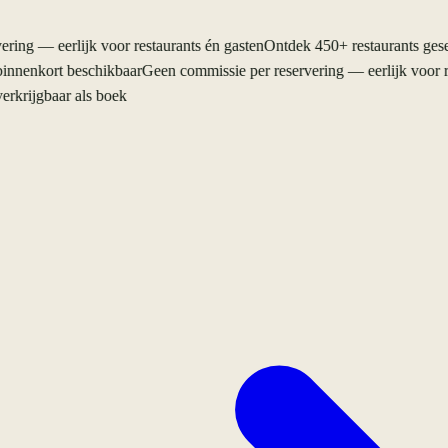
ng — eerlijk voor restaurants én gasten
Ontdek 450+ restaurants geselec
enkort beschikbaar
Geen commissie per reservering — eerlijk voor res
rijgbaar als boek