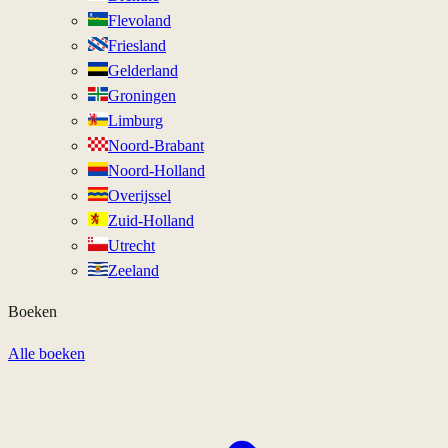
Flevoland
Friesland
Gelderland
Groningen
Limburg
Noord-Brabant
Noord-Holland
Overijssel
Zuid-Holland
Utrecht
Zeeland
Boeken
Alle boeken