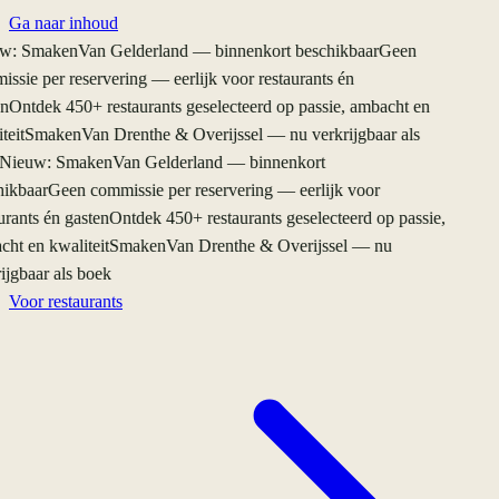
Ga naar inhoud
: SmakenVan Gelderland — binnenkort beschikbaar
Geen
ssie per reservering — eerlijk voor restaurants én
n
Ontdek 450+ restaurants geselecteerd op passie, ambacht en
eit
SmakenVan Drenthe & Overijssel — nu verkrijgbaar als
Nieuw: SmakenVan Gelderland — binnenkort
ikbaar
Geen commissie per reservering — eerlijk voor
rants én gasten
Ontdek 450+ restaurants geselecteerd op passie,
ht en kwaliteit
SmakenVan Drenthe & Overijssel — nu
ijgbaar als boek
Voor restaurants