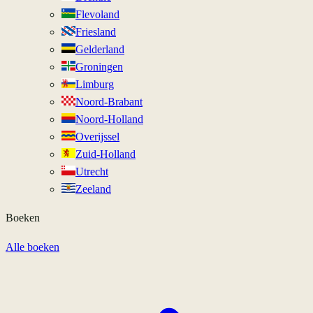
Flevoland
Friesland
Gelderland
Groningen
Limburg
Noord-Brabant
Noord-Holland
Overijssel
Zuid-Holland
Utrecht
Zeeland
Boeken
Alle boeken