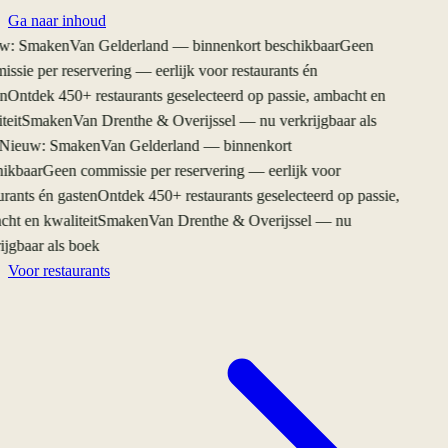
Ga naar inhoud
: SmakenVan Gelderland — binnenkort beschikbaar
Geen
ssie per reservering — eerlijk voor restaurants én
n
Ontdek 450+ restaurants geselecteerd op passie, ambacht en
eit
SmakenVan Drenthe & Overijssel — nu verkrijgbaar als
Nieuw: SmakenVan Gelderland — binnenkort
ikbaar
Geen commissie per reservering — eerlijk voor
rants én gasten
Ontdek 450+ restaurants geselecteerd op passie,
ht en kwaliteit
SmakenVan Drenthe & Overijssel — nu
jgbaar als boek
Voor restaurants