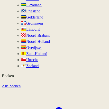
Flevoland
Friesland
Gelderland
Groningen
Limburg
Noord-Brabant
Noord-Holland
Overijssel
Zuid-Holland
Utrecht
Zeeland
Boeken
Alle boeken