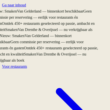
Ga naar inhoud
: SmakenVan Gelderland — binnenkort beschikbaar
Geen
sie per reservering — eerlijk voor restaurants én
n
Ontdek 450+ restaurants geselecteerd op passie, ambacht en
eit
SmakenVan Drenthe & Overijssel — nu verkrijgbaar als
ieuw: SmakenVan Gelderland — binnenkort
ikbaar
Geen commissie per reservering — eerlijk voor
rants én gasten
Ontdek 450+ restaurants geselecteerd op passie,
ht en kwaliteit
SmakenVan Drenthe & Overijssel — nu
jgbaar als boek
Voor restaurants