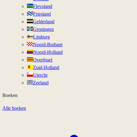
Flevoland
Friesland
Gelderland
Groningen
Limburg
Noord-Brabant
Noord-Holland
Overijssel
Zuid-Holland
Utrecht
Zeeland
Boeken
Alle boeken