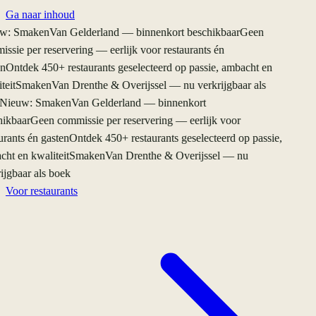
Ga naar inhoud
: SmakenVan Gelderland — binnenkort beschikbaar
Geen
ssie per reservering — eerlijk voor restaurants én
n
Ontdek 450+ restaurants geselecteerd op passie, ambacht en
eit
SmakenVan Drenthe & Overijssel — nu verkrijgbaar als
Nieuw: SmakenVan Gelderland — binnenkort
ikbaar
Geen commissie per reservering — eerlijk voor
rants én gasten
Ontdek 450+ restaurants geselecteerd op passie,
ht en kwaliteit
SmakenVan Drenthe & Overijssel — nu
ijgbaar als boek
Voor restaurants