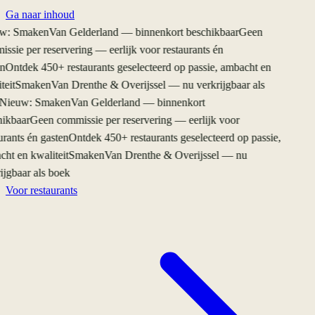
Ga naar inhoud
: SmakenVan Gelderland — binnenkort beschikbaar
Geen
ssie per reservering — eerlijk voor restaurants én
n
Ontdek 450+ restaurants geselecteerd op passie, ambacht en
eit
SmakenVan Drenthe & Overijssel — nu verkrijgbaar als
Nieuw: SmakenVan Gelderland — binnenkort
ikbaar
Geen commissie per reservering — eerlijk voor
rants én gasten
Ontdek 450+ restaurants geselecteerd op passie,
ht en kwaliteit
SmakenVan Drenthe & Overijssel — nu
jgbaar als boek
Voor restaurants