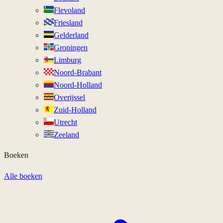
Flevoland
Friesland
Gelderland
Groningen
Limburg
Noord-Brabant
Noord-Holland
Overijssel
Zuid-Holland
Utrecht
Zeeland
Boeken
Alle boeken